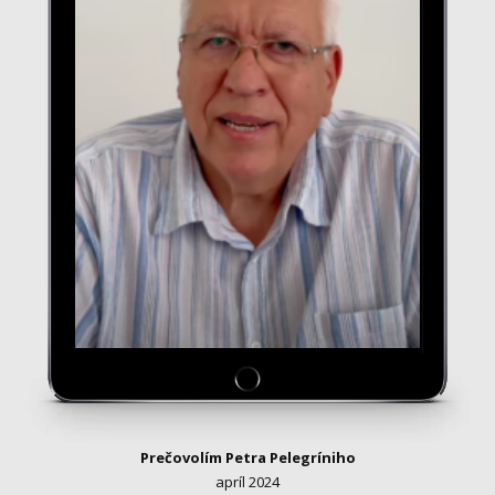
Prečovolím Petra Pelegríniho
apríl 2024