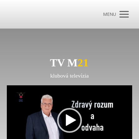
MENU
TV M
21
klubová televízia
Video
prehrávač