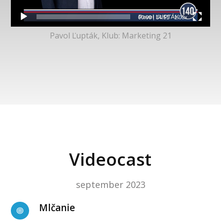
00:00
|
34:51
1.00x
Pavol Ľupták, Klub: Marketing 21
Videocast
september 2023
Mlčanie