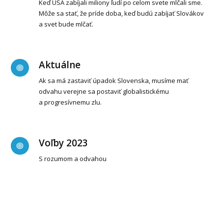
Keď USA zabíjali miliony ľudí po celom svete mlčali sme.
Môže sa stať, že príde doba, keď budú zabíjať Slovákov
a svet bude mlčať.
Aktuálne
Ak sa má zastaviť úpadok Slovenska, musíme mať
odvahu verejne sa postaviť globalistickému
a progresívnemu zlu.
Voľby 2023
S rozumom a odvahou