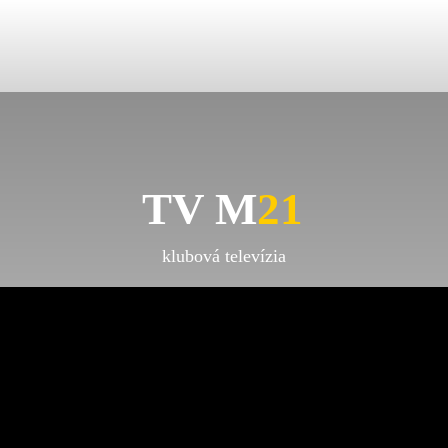
TV M
21
klubová televízia