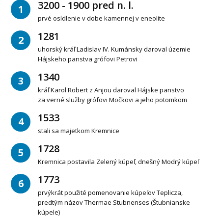
3200 - 1900 pred n. l.
1
prvé osídlenie v dobe kamennej v eneolite
1281
2
uhorský kráľ Ladislav IV. Kumánsky daroval územie
Hájskeho panstva grófovi Petrovi
1340
3
kráľ Karol Robert z Anjou daroval Hájske panstvo
za verné služby grófovi Močkovi a jeho potomkom
1533
4
stali sa majetkom Kremnice
1728
5
Kremnica postavila Zelený kúpeľ, dnešný Modrý kúpeľ
1773
6
prvýkrát použité pomenovanie kúpeľov Teplicza,
predtým názov Thermae Stubnenses (Štubnianske
kúpele)