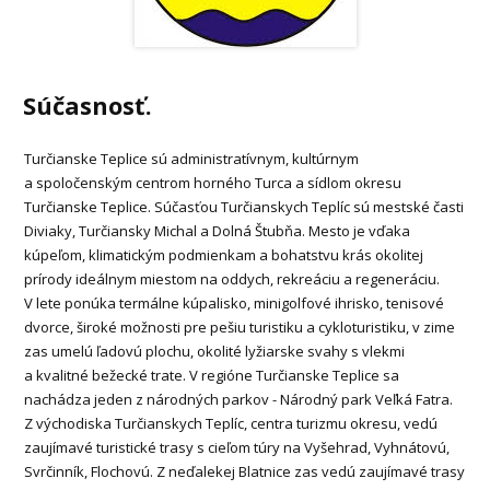
Súčasnosť.
Turčianske Teplice sú administratívnym, kultúrnym
a spoločenským centrom horného Turca a sídlom okresu
Turčianske Teplice. Súčasťou Turčianskych Teplíc sú mestské časti
Diviaky, Turčiansky Michal a Dolná Štubňa. Mesto je vďaka
kúpeľom, klimatickým podmienkam a bohatstvu krás okolitej
prírody ideálnym miestom na oddych, rekreáciu a regeneráciu.
V lete ponúka termálne kúpalisko, minigolfové ihrisko, tenisové
dvorce, široké možnosti pre pešiu turistiku a cykloturistiku, v zime
zas umelú ľadovú plochu, okolité lyžiarske svahy s vlekmi
a kvalitné bežecké trate. V regióne Turčianske Teplice sa
nachádza jeden z národných parkov - Národný park Veľká Fatra.
Z východiska Turčianskych Teplíc, centra turizmu okresu, vedú
zaujímavé turistické trasy s cieľom túry na Vyšehrad, Vyhnátovú,
Svrčinník, Flochovú. Z neďalekej Blatnice zas vedú zaujímavé trasy