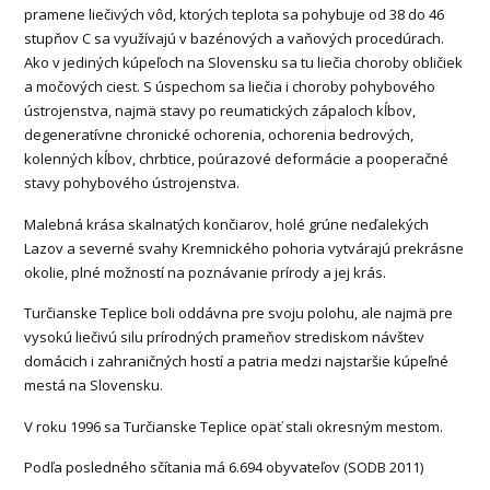
pramene liečivých vôd, ktorých teplota sa pohybuje od 38 do 46
stupňov C sa využívajú v bazénových a vaňových procedúrach.
Ako v jediných kúpeľoch na Slovensku sa tu liečia choroby obličiek
a močových ciest. S úspechom sa liečia i choroby pohybového
ústrojenstva, najmä stavy po reumatických zápaloch kĺbov,
degeneratívne chronické ochorenia, ochorenia bedrových,
kolenných kĺbov, chrbtice, poúrazové deformácie a pooperačné
stavy pohybového ústrojenstva.
Malebná krása skalnatých končiarov, holé grúne neďalekých
Lazov a severné svahy Kremnického pohoria vytvárajú prekrásne
okolie, plné možností na poznávanie prírody a jej krás.
Turčianske Teplice boli oddávna pre svoju polohu, ale najmä pre
vysokú liečivú silu prírodných prameňov strediskom návštev
domácich i zahraničných hostí a patria medzi najstaršie kúpeľné
mestá na Slovensku.
V roku 1996 sa Turčianske Teplice opäť stali okresným mestom.
Podľa posledného sčítania má 6.694 obyvateľov (SODB 2011)