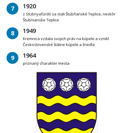
1920
7
z Stubnyafúrdó sa stali Štubňanské Teplice, neskôr
Štubnianske Teplice
1949
8
Kremnica vzdala svojich práv na kúpele a vznikl
Československé štátne kúpele a žriedla
1964
9
priznaný charakter mesta