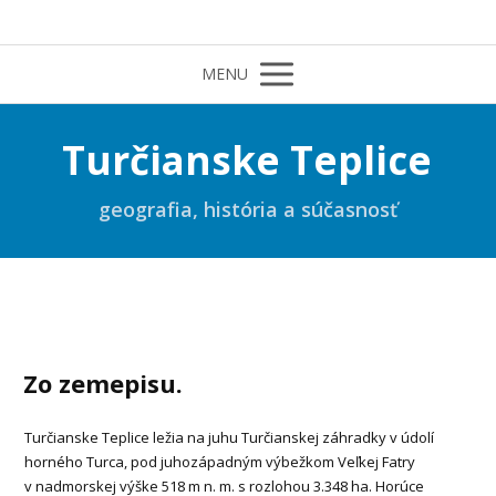
MENU
Turčianske Teplice
geografia, história a súčasnosť
Zo zemepisu.
Turčianske Teplice ležia na juhu Turčianskej záhradky v údolí
horného Turca, pod juhozápadným výbežkom Veľkej Fatry
v nadmorskej výške 518 m n. m. s rozlohou 3.348 ha. Horúce