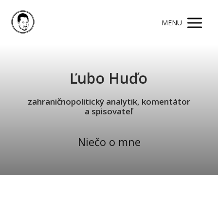
MENU
Ľubo Huďo
zahraničnopolitický analytik, komentátor
a spisovateľ
Niečo o mne