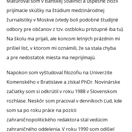
Maturoval som v Banskej Štiavnici a úspešne zložil
prijímacie skúšky na štúdium medzinárodnej
žurnalistiky v Moskve (vtedy boli podobné študijné
odbory pre občanov z tzv. ostbloku prístupné iba tu).
Na školu ma prijali, ale koncom letných prázdnin mi
prišiel list, v ktorom mi oznámili, že sa stala chyba
a pre nedostatok miesta ma neprijímajú.
Napokon som vyštudoval filozofiu na Univerzite
Komenského v Bratislave a získal PhDr. Novinárske
začiatky som si odkrútil v roku 1988 v Slovenskom
rozhlase. Neskôr som pracoval v denníkoch Ľud, kde
som sa po roku práce na pozícii
zahraničnopolitického redaktora stal vedúcim
zahraničného oddelenia. V roku 1990 som odišiel