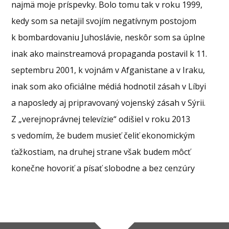
najmä moje príspevky. Bolo tomu tak v roku 1999,
kedy som sa netajil svojím negatívnym postojom
k bombardovaniu Juhoslávie, neskôr som sa úplne
inak ako mainstreamová propaganda postavil k 11.
septembru 2001, k vojnám v Afganistane a v Iraku,
inak som ako oficiálne médiá hodnotil zásah v Líbyi
a naposledy aj pripravovaný vojenský zásah v Sýrii.
Z „verejnoprávnej televízie“ odišiel v roku 2013
s vedomím, že budem musieť čeliť ekonomickým
ťažkostiam, na druhej strane však budem môcť
konečne hovoriť a písať slobodne a bez cenzúry