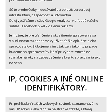
prehláeením alebo zmluvou.
Sú to predovšetkým dodávatelia z oblasti: serverovej
infraštruktúry, bezpečnosti a účtovníctva.
Ďalej využíváme služby Google Analytics, v prípadě vašeho
súhlasu Facebook pixel k cieleniu reklamy.
Je možné, že pre uľahčenie a skvalitnenie spracovania sa
v budúcnosti rozhodneme využívať ďalšie aplikácie alebo
spracovateľov. Sľubujeme vám však, že v takomto prípade
budeme na spracovateľov klásť pri výbere minimálne
rovnaké nároky na zabezpečenie a kvalitu spracovania ako
na seba.
IP, COOKIES A INÉ ONLINE
IDENTIFIKÁTORY.
Pri prehliadaní našich webových stránok zaznamenáváme
vašu IP adresu, ako dlho sa na stránke zdržíte, z ktorej