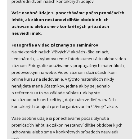
prostredníctvom našich kontaktných údajov.
Vaše osobné údaje si ponecháváme počas promlčacích
lehôt, ak zákon nestanoví dlhšie obdobie k ich
uchovaniu alebo
sme v konkrétných prípadoch
neuviedli inak.
Fotografie a video záznamy zo seminárov
Na niektorých našich \"živých\" akciách - školeniach,
seminároch, … vyhotovujeme fotodokumentáciu alebo video
záznam. Fotografie používame v propagačných materiáloch,
predovšetkým na webe. Video záznam slúži účastníkom
online kurzu na sledovanie. V týchto materiáloch nikdy
nenájdete mená účastníkov, jedine ak by se jednalo
o referenciu a to na základe súhlasu. Ak by ste
na záznamoch nechceli byť, dajte nám vedieť na našich
kontaktných údajoch pred organizovaním \"živej\" akcie.
Vaše osobné údaje si ponecháváme počas plynutia
promlčacích lehôt, ak zákon nestanoví dlhšie obdobie k jich
uchovaniu alebo sme v konkrétnych prípadoch neuviedli
inak.