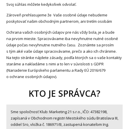
Svoj súhlas môžete kedykoľvek odvolať.
Zároveň prehlasujeme že Vaše osobné údaje nebudeme
poskytovať našim obchodným partnerom, ani tretím osobám
Ochrana vašich osobných údajov pre nás vždy bola, je a bude
na prvom mieste. Spracovávame iba nevyhnutne nutné osobné
údaje počas nevyhnutne nutného času. Zoznámte sa prosím
s tým aké vaše údaje spracovávame, prečo a ako ich chránime.
Na tejto stránke nájdete zásady, podľa ktorých sa o vaše kontakty
staráme a nakladáme s nimi a to len v súvislosti s GDPR
(Nariadenie Európskeho parlamentu a Rady EÚ 2016/679
o ochrane osobných údajov).
KTO JE SPRÁVCA?
Sme spoločnosť Klub: Marketing 21 s.r.o., IČO: 47382198,
zapísaná v Obchodnom registri Mestského súdu Bratislava III,
oddiel Sro, vložka č. 186971/B, zastupená konateľom Ing.