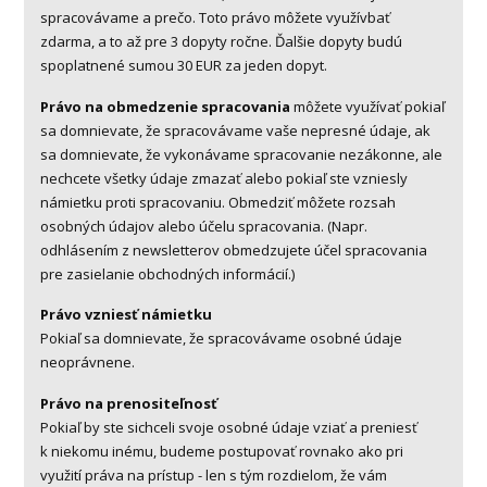
spracovávame a prečo. Toto právo môžete využívbať
zdarma, a to až pre 3 dopyty ročne. Ďalšie dopyty budú
spoplatnené sumou 30 EUR za jeden dopyt.
Právo na obmedzenie spracovania
môžete využívať pokiaľ
sa domnievate, že spracovávame vaše nepresné údaje, ak
sa domnievate, že vykonávame spracovanie nezákonne, ale
nechcete všetky údaje zmazať alebo pokiaľ ste vzniesly
námietku proti spracovaniu. Obmedziť môžete rozsah
osobných údajov alebo účelu spracovania. (Napr.
odhlásením z newsletterov obmedzujete účel spracovania
pre zasielanie obchodných informácií.)
Právo vzniesť námietku
Pokiaľ sa domnievate, že spracovávame osobné údaje
neoprávnene.
Právo na prenositeľnosť
Pokiaľ by ste sichceli svoje osobné údaje vziať a preniesť
k niekomu inému, budeme postupovať rovnako ako pri
využití práva na prístup - len s tým rozdielom, že vám