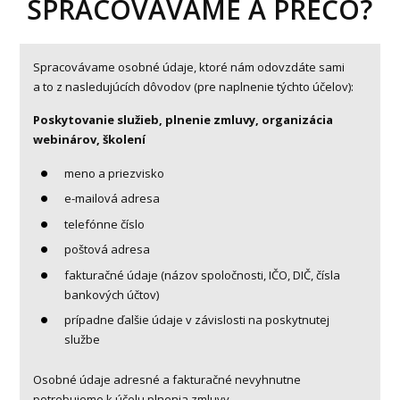
SPRACOVÁVAME A PREČO?
Spracovávame osobné údaje, ktoré nám odovzdáte sami
a to z nasledujúcích dôvodov (pre naplnenie týchto účelov):
Poskytovanie služieb, plnenie zmluvy, organizácia
webinárov, školení
meno a priezvisko
e-mailová adresa
telefónne číslo
poštová adresa
fakturačné údaje (názov spoločnosti, IČO, DIČ, čísla
bankových účtov)
prípadne ďalšie údaje v závislosti na poskytnutej
službe
Osobné údaje adresné a fakturačné nevyhnutne
potrebujeme k účelu plnenia zmluvy.