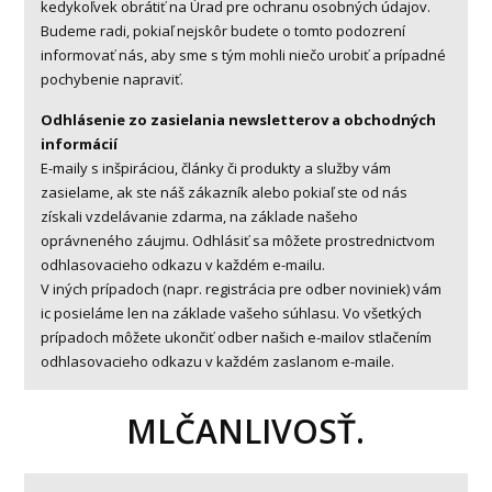
kedykoľvek obrátiť na Úrad pre ochranu osobných údajov.
Budeme radi, pokiaľ nejskôr budete o tomto podozrení
informovať nás, aby sme s tým mohli niečo urobiť a prípadné
pochybenie napraviť.
Odhlásenie zo zasielania newsletterov a obchodných
informácií
E-maily s inšpiráciou, články či produkty a služby vám
zasielame, ak ste náš zákazník alebo pokiaľ ste od nás
získali vzdelávanie zdarma, na základe našeho
oprávneného záujmu. Odhlásiť sa môžete prostrednictvom
odhlasovacieho odkazu v každém e-mailu.
V iných prípadoch (napr. registrácia pre odber noviniek) vám
ic posieláme len na základe vašeho súhlasu. Vo všetkých
prípadoch môžete ukončiť odber našich e-mailov stlačením
odhlasovacieho odkazu v každém zaslanom e-maile.
MLČANLIVOSŤ.