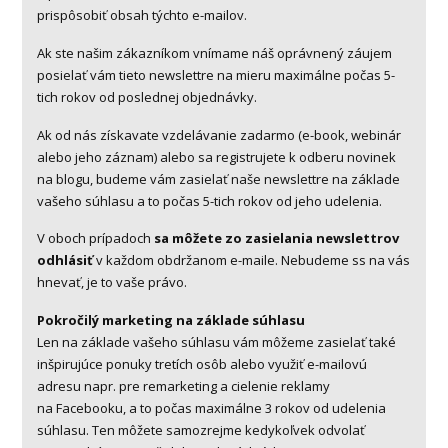
prispôsobiť obsah týchto e-mailov.
Ak ste našim zákazníkom vnímame náš oprávnený záujem
posielať vám tieto newslettre na mieru maximálne počas 5-
tich rokov od poslednej objednávky.
Ak od nás získavate vzdelávanie zadarmo (e-book, webinár
alebo jeho záznam) alebo sa registrujete k odberu novinek
na blogu, budeme vám zasielať naše newslettre na základe
vašeho súhlasu a to počas 5-tich rokov od jeho udelenia.
V oboch prípadoch
sa môžete zo zasielania newslettrov
odhlásiť
v každom obdržanom e-maile. Nebudeme ss na vás
hnevať, je to vaše právo.
Pokročilý marketing na základe súhlasu
Len na základe vašeho súhlasu vám môžeme zasielať také
inšpirujúce ponuky tretích osôb alebo využiť e-mailovú
adresu napr. pre remarketing a cielenie reklamy
na Facebooku, a to počas maximálne 3 rokov od udelenia
súhlasu. Ten môžete samozrejme kedykoľvek odvolať