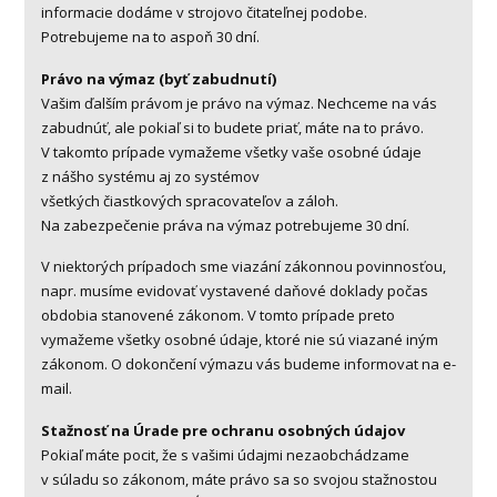
informacie dodáme v strojovo čitateľnej podobe.
Potrebujeme na to aspoň 30 dní.
Právo na výmaz (byť zabudnutí)
Vašim ďalším právom je právo na výmaz. Nechceme na vás
zabudnúť, ale pokiaľ si to budete priať, máte na to právo.
V takomto prípade vymažeme všetky vaše osobné údaje
z nášho systému aj zo systémov
všetkých čiastkových spracovateľov a záloh.
Na zabezpečenie práva na výmaz potrebujeme 30 dní.
V niektorých prípadoch sme viazání zákonnou povinnosťou,
napr. musíme evidovať vystavené daňové doklady počas
obdobia stanovené zákonom. V tomto prípade preto
vymažeme všetky osobné údaje, ktoré nie sú viazané iným
zákonom. O dokončení výmazu vás budeme informovat na e-
mail.
Stažnosť na Úrade pre ochranu osobných údajov
Pokiaľ máte pocit, že s vašimi údajmi nezaobchádzame
v súladu so zákonom, máte právo sa so svojou stažnostou