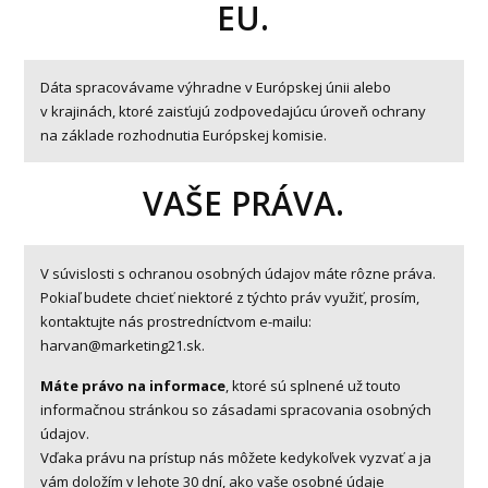
EU.
Dáta spracovávame výhradne v Európskej únii alebo
v krajinách, ktoré zaisťujú zodpovedajúcu úroveň ochrany
na základe rozhodnutia Európskej komisie.
VAŠE PRÁVA.
V súvislosti s ochranou osobných údajov máte rôzne práva.
Pokiaľ budete chcieť niektoré z týchto práv využiť, prosím,
kontaktujte nás prostredníctvom e-mailu:
harvan@marketing21.sk.
Máte právo na informace
, ktoré sú splnené už touto
informačnou stránkou so zásadami spracovania osobných
údajov.
Vďaka právu na prístup nás môžete kedykoľvek vyzvať a ja
vám doložím v lehote 30 dní, ako vaše osobné údaje